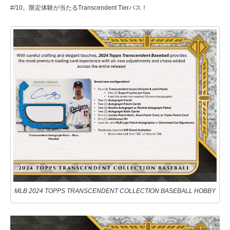
#/10。限定体験が当たるTranscendent Tierパス！
MLB 2024 TOPPS TRANSCENDENT COLLECTION BASEBALL HOBBY