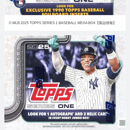
⚾ MLB 2025 TOPPS SERIES 1 BASEBALL MEGA BOX【製品情報】