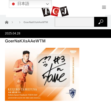
日本語
ホーム
GoerNaKXsAAeWTM
2025.04.28
GoerNaKXsAAeWTM