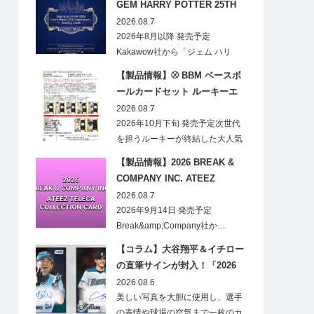
GEM HARRY POTTER 25TH
ANNIVERSARY TRADING
2026.08.7
CARDS HOBBY
2026年8月以降 発売予定
Kakawow社から「ジェム ハリ
ー・ポ…
【製品情報】⚾ BBM ベースボ
ールカードセット ルーキーエ
ディションプレミアム 2026
2026.08.7
2026年10月下旬 発売予定次世代
を担うルーキーが終結した大人気
の…
【製品情報】2026 BREAK &
COMPANY INC. ATEEZ
TELECA COLLECTION CARD
2026.08.7
2026年9月14日 発売予定
Break&amp;Company社か…
【コラム】大谷翔平＆イチロー
の直筆サインが封入！「2026
Topps NPB Stadium Club」が
2026.08.6
見逃せない
美しい写真を大胆に使用し、選手
の表情や球場の空気まで一枚のカ