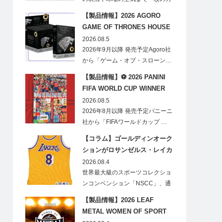
ードに閉じ込める「T…
【製品情報】2026 AGORO
GAME OF THRONES HOUSE
STARK BLIND BOX
2026.08.5
2026年9月以降 発売予定Agoro社
から「ゲーム・オブ・スローン…
【製品情報】⚽ 2026 PANINI
FIFA WORLD CUP WINNER
STICKER POSTER
2026.08.5
2026年8月以降 発売予定パニーニ
社から「FIFAワールドカップ …
【コラム】ゴールディンオーク
ションがロサンゼルス・レイカ
ーズのオフィシャルオークショ
2026.08.4
ンスポンサーに！
世界最大級のスポーツコレクショ
ンコンベンション「NSCC」、通
称「ナショ…
【製品情報】2026 LEAF
METAL WOMEN OF SPORT