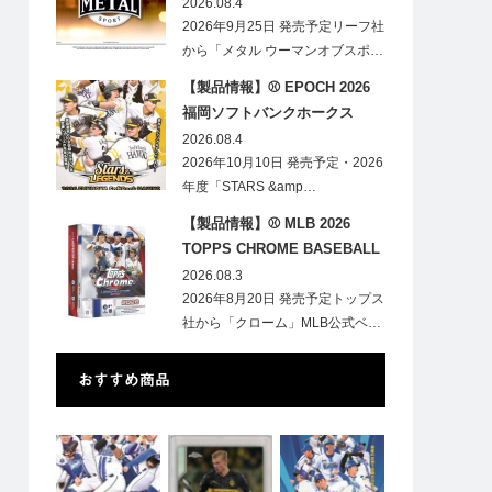
HOBBY
2026.08.4
2026年9月25日 発売予定リーフ社
から「メタル ウーマンオブスポ…
【製品情報】⚾ EPOCH 2026
福岡ソフトバンクホークス
STARS&LEGENDS ベースボー
2026.08.4
ルカード
2026年10月10日 発売予定・2026
年度「STARS &amp…
【製品情報】⚾ MLB 2026
TOPPS CHROME BASEBALL
LOGOFRACTOR
2026.08.3
2026年8月20日 発売予定トップス
社から「クローム」MLB公式ベ…
おすすめ商品