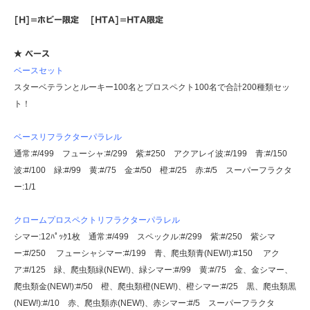
[H]=ホビー限定 [HTA]=HTA限定
★ ベース
ベースセット
スターベテランとルーキー100名とプロスペクト100名で合計200種類セッ
ト！
ベースリフラクターパラレル
通常:#/499 フューシャ:#/299 紫:#250 アクアレイ波:#/199 青:#/150
波:#/100 緑:#/99 黄:#/75 金:#/50 橙:#/25 赤:#/5 スーパーフラクタ
ー:1/1
クロームプロスペクトリフラクターパラレル
シマー:12ﾊﾟｯｸ1枚 通常:#/499 スペックル:#/299 紫:#/250 紫シマ
ー:#/250 フューシャシマー:#/199 青、爬虫類青(NEW!):#150 アク
ア:#/125 緑、爬虫類緑(NEW!)、緑シマー:#/99 黄:#/75 金、金シマー、
爬虫類金(NEW!):#/50 橙、爬虫類橙(NEW!)、橙シマー:#/25 黒、爬虫類黒
(NEW!):#/10 赤、爬虫類赤(NEW!)、赤シマー:#/5 スーパーフラクタ