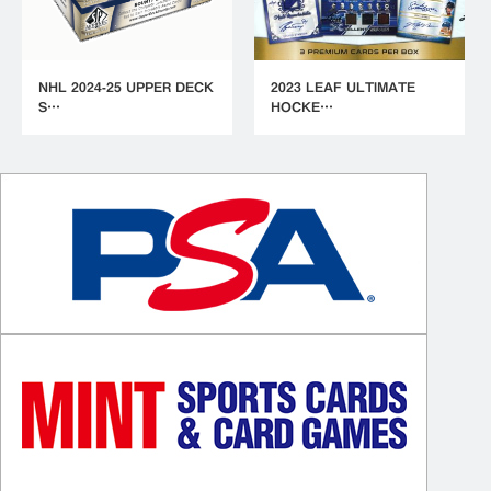
NHL 2024-25 UPPER DECK
2023 LEAF ULTIMATE
S…
HOCKE…