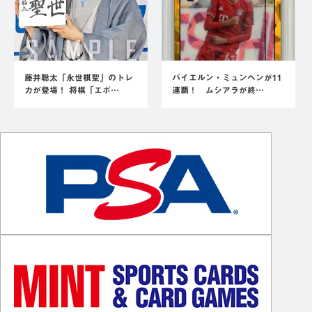
藤井聡太「永世棋聖」のトレ
バイエルン・ミュンヘンが11
カが登場！ 将棋「エポ…
連覇！ ムシアラが終…