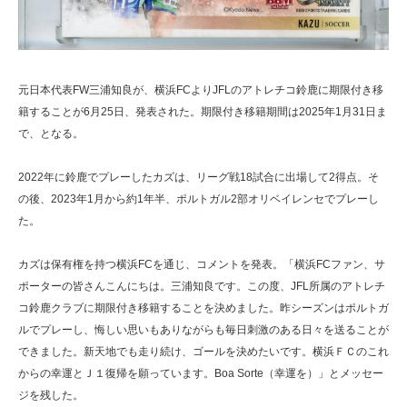
元日本代表FW三浦知良が、横浜FCよりJFLのアトレチコ鈴鹿に期限付き移
籍することが6月25日、発表された。期限付き移籍期間は2025年1月31日ま
で、となる。
2022年に鈴鹿でプレーしたカズは、リーグ戦18試合に出場して2得点。そ
の後、2023年1月から約1年半、ポルトガル2部オリベイレンセでプレーし
た。
カズは保有権を持つ横浜FCを通じ、コメントを発表。「横浜FCファン、サ
ポーターの皆さんこんにちは。三浦知良です。この度、JFL所属のアトレチ
コ鈴鹿クラブに期限付き移籍することを決めました。昨シーズンはポルトガ
ルでプレーし、悔しい思いもありながらも毎日刺激のある日々を送ることが
できました。新天地でも走り続け、ゴールを決めたいです。横浜ＦＣのこれ
からの幸運とＪ１復帰を願っています。Boa Sorte（幸運を）」とメッセー
ジを残した。