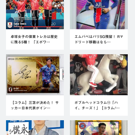
卓球女子の偉業トレカは歴史
エムバベはパリSG残留！ Rマ
に残る5種！ 「エポワ…
ドリード移籍はなら…
【コラム】三笘が決めた！ サ
ボブルヘッドコラム⑪「ハ
ッカー日本代表がイン…
イ、チーズ！」【コラム/…