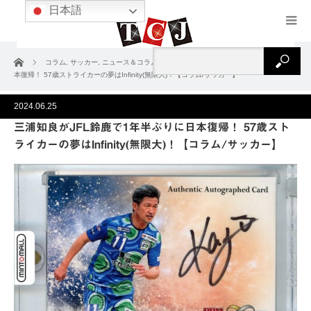
日本語
ホーム
コラム
,
サッカー
,
ニュース＆コラム
三浦知良がJFL鈴鹿で1年半ぶりに日
本復帰！ 57歳ストライカーの夢はInfinity(無限大)！【コラム/サッカー】
2024.06.25
三浦知良がJFL鈴鹿で1年半ぶりに日本復帰！ 57歳スト
ライカーの夢はInfinity(無限大)！【コラム/サッカー】