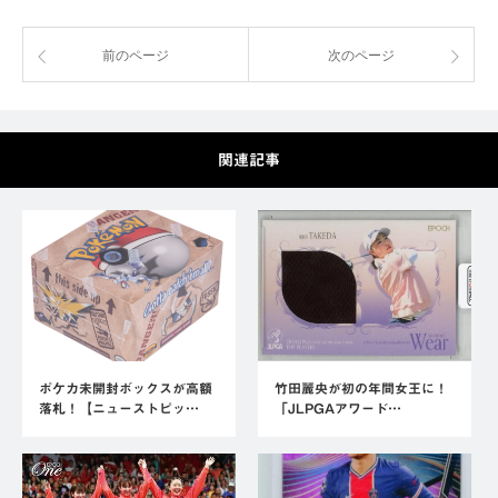
前のページ
次のページ
関連記事
ポケカ未開封ボックスが高額
竹田麗央が初の年間女王に！
落札！【ニューストピッ…
「JLPGAアワード…