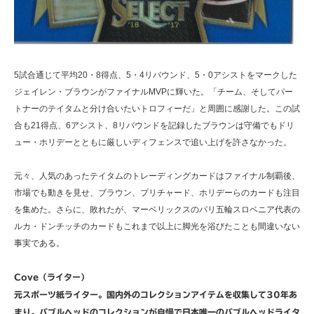
5試合通じて平均20・8得点、5・4リバウンド、5・0アシストをマークした
ジェイレン・ブラウンがファイナルMVPに輝いた。「チーム、そしてパー
トナーのテイタムと分け合いたいトロフィーだ」と周囲に感謝した。この試
合も21得点、6アシスト、8リバウンドを記録したブラウンは守備でもドリ
ュー・ホリデーとともに厳しいディフェンスで追い上げを許さなかった。
元々、人気のあったテイタムのトレーディングカードはファイナル制覇後、
市場でも動きを見せ、ブラウン、プリチャード、ホリデーらのカードも注目
を集めた。さらに、敗れたが、マーベリックスのパリ五輪スロベニア代表の
ルカ・ドンチッチのカードもこれまで以上に脚光を浴びたことも間違いない
事実である。
Cove（ライター）
元スポーツ紙ライター。国内外のコレクションアイテムを収集して30年あ
まり。バブルヘッドのコレクションが自慢で日本唯一のバブルヘッドライタ