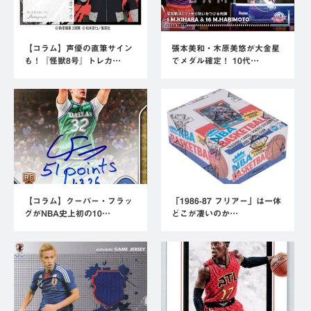
【コラム】声優の直筆サイン
張本美和・木原美悠が大金星
も！『怪獣8号』トレカ…
でメダル確定！ 10代…
【コラム】クーパー・フラッ
「1986-87 フリアー」は一体
グがNBA史上初の10…
どこが凄いのか…