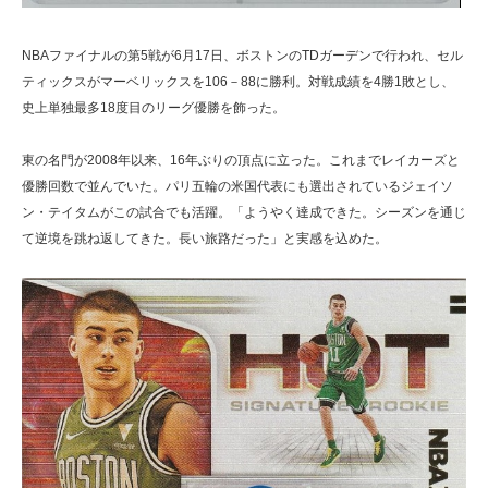
NBAファイナルの第5戦が6月17日、ボストンのTDガーデンで行われ、セル
ティックスがマーベリックスを106－88に勝利。対戦成績を4勝1敗とし、
史上単独最多18度目のリーグ優勝を飾った。
東の名門が2008年以来、16年ぶりの頂点に立った。これまでレイカーズと
優勝回数で並んでいた。パリ五輪の米国代表にも選出されているジェイソ
ン・テイタムがこの試合でも活躍。「ようやく達成できた。シーズンを通じ
て逆境を跳ね返してきた。長い旅路だった」と実感を込めた。