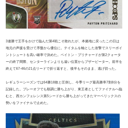
3連勝で王手をかけて臨んだ第4戦こそ敗れたが、本拠地に戻ったこの日は
地元の声援を受けて序盤から優位に。テイタムを軸とした攻撃でスリーポイ
ントシュートを高い確率で決めた。ペイトン・プリチャードが第2クォータ
ーの終了間際、センターラインよりも遠い位置からブザービーター。前半を
終えて67-46の21点リードで折り返すと、後半もそのまま、逃げ切った。
レギュラーシーズンでは64勝18敗と圧倒し、今季リーグ最高勝率7割8分を
記録した。プレーオフでも順調に勝ち上がり、東王者としてファイナルへ臨
むと、西カンフェレンス第5シードから勝ち上がってきたマーベリックスの
勢いをファイナルで止めた。