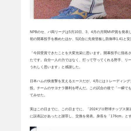
NPBのセ、パ両リーグは5月10日、3、4月の月間MVP賞を
初の開幕投手を務めたほか、5試合に先発登板し防御率1.41と
「今回受賞できたことを大変光栄に思います。開幕投手に指名
たです。自分一人の力ではなく、打って守ってくれる野手、リ
うれしく思います」と感謝した。
日本ハムの快進撃を支えるエースだが、4月にはトレーディングカ
投。チームのサヨナラ勝利を呼んだ。この試合の後で「一瞬で
てみせた。
実はこの日までに、この日までに、「2024プロ野球チップス
に誤表記があったと謝罪し、交換を発表。身長を「176cm」と