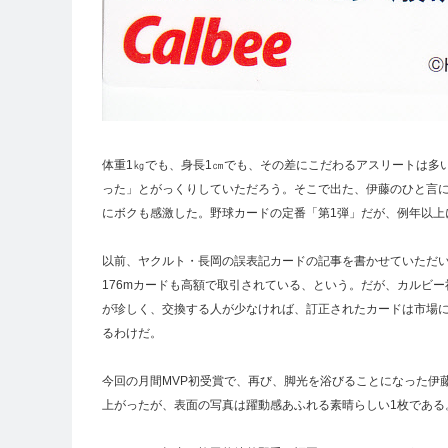
体重1㎏でも、身長1㎝でも、その差にこだわるアスリートは多
った」とがっくりしていただろう。そこで出た、伊藤のひと言に
にボクも感激した。野球カードの定番「第1弾」だが、例年以上
以前、ヤクルト・長岡の誤表記カードの記事を書かせていただ
176mカードも高額で取引されている、という。だが、カルビ
が珍しく、交換する人が少なければ、訂正されたカードは市場
るわけだ。
今回の月間MVP初受賞で、再び、脚光を浴びることになった伊
上がったが、表面の写真は躍動感あふれる素晴らしい1枚である