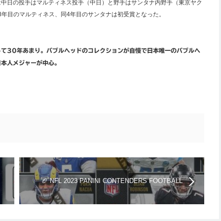
は中日の投手はマルティネス投手（中日）と野手はサンタナ内野手（東京ヤク
日8年目のマルティネス、同4年目のサンタナは初受賞となった。
して30年あまり。バブルヘッドのコレクションが自慢で日本唯一のバブルヘ
日本人メジャーが中心。
🏈 NFL 2023 PANINI CONTENDERS FOOTBALL
BLASTER【製品情報】