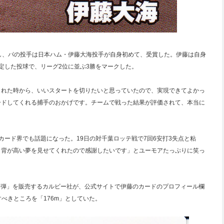
発表し、パの投手は日本ハム・伊藤大海投手が自身初めて、受賞した。伊藤は自身
安定した投球で、リーグ2位に並ぶ3勝をマークした。
された時から、いいスタートを切りたいと思っていたので、実現できてよかっ
ードしてくれる捕手のおかげです。チームで戦った結果が評価されて、本当に
ード界でも話題になった。19日の対千葉ロッテ戦で7回6安打3失点と粘
も背が高い夢を見せてくれたので感謝したいです」とユーモアたっぷりに笑っ
第1弾」を販売するカルビー社が、公式サイトで伊藤のカードのプロフィール欄
すべきところを「176m」としていた。