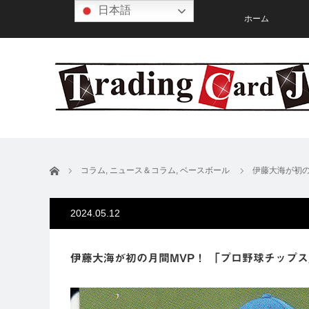
日本語
ホーム
ホーム
コラム
,
ニュース＆コラム
,
ベースボール
伊藤大海が初の
2024.05.12
伊藤大海が初の月間MVP！ 「プロ野球チップス