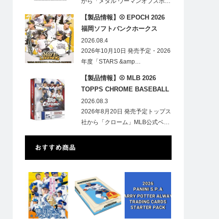
から「メタル ウーマンオブスポ…
【製品情報】⚾ EPOCH 2026
福岡ソフトバンクホークス
STARS&LEGENDS ベースボー
2026.08.4
ルカード
2026年10月10日 発売予定・2026
年度「STARS &amp…
【製品情報】⚾ MLB 2026
TOPPS CHROME BASEBALL
LOGOFRACTOR
2026.08.3
2026年8月20日 発売予定トップス
社から「クローム」MLB公式ベ…
おすすめ商品