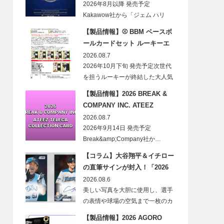
CARDS HOBBY
2026年8月以降 発売予定
Kakawow社から「ジェム ハリ
ー・ポ…
【製品情報】⚾ BBM ベースボ
ールカードセット ルーキーエ
ディションプレミアム 2026
2026.08.7
2026年10月下旬 発売予定次世代
を担うルーキーが終結した大人気
の…
【製品情報】2026 BREAK &
COMPANY INC. ATEEZ
TELECA COLLECTION CARD
2026.08.7
2026年9月14日 発売予定
Break&amp;Company社か…
【コラム】大谷翔平＆イチロー
の直筆サインが封入！「2026
Topps NPB Stadium Club」が
2026.08.6
見逃せない
美しい写真を大胆に使用し、選手
の表情や球場の空気まで一枚のカ
ードに閉じ込める「T…
【製品情報】2026 AGORO