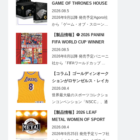
GAME OF THRONES HOUSE
STARK BLIND BOX
2026.08.5
2026年9月以降 発売予定Agoro社
から「ゲーム・オブ・スローン…
【製品情報】⚽ 2026 PANINI
FIFA WORLD CUP WINNER
STICKER POSTER
2026.08.5
2026年8月以降 発売予定パニーニ
社から「FIFAワールドカップ …
【コラム】ゴールディンオーク
ションがロサンゼルス・レイカ
ーズのオフィシャルオークショ
2026.08.4
ンスポンサーに！
世界最大級のスポーツコレクショ
ンコンベンション「NSCC」、通
称「ナショ…
【製品情報】2026 LEAF
METAL WOMEN OF SPORT
HOBBY
2026.08.4
2026年9月25日 発売予定リーフ社