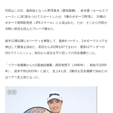
竹田はこの日、最終組となった野澤真央（愛知製鋼）、鈴木愛（セールスフ
ォース）に3打差をつけてスタートしたが、5番のボギーで野澤に、10番の
ボギーで尾関彩美悠（JFEスチール）にも並ばれた。だが、そこから竹田が
冷静に状況を読んだプレーで魅せた。
後半12番以降に4バーディを奪取して、最終6バーディ、2ボギーでスコアを
伸ばして勝負を決めた。初日から3日間を67でまわり、通算12アンダーの
201でフィニッシュ。初日から首位を守り切っての完全優勝だった。
「ツアー初優勝からの2週連続優勝」西田智慧子（1990年）、表純子(2005
年）、岩井千怜(2022年）に続く、史上4人目。2勝目を完全優勝で決めたの
はツアー史上初となった。