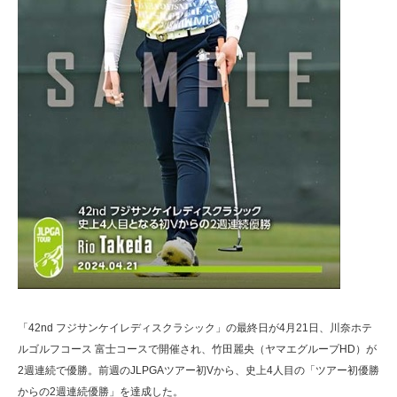
「42nd フジサンケイレディスクラシック」の最終日が4月21日、川奈ホテ
ルゴルフコース 富士コースで開催され、竹田麗央（ヤマエグループHD）が
2週連続で優勝。前週のJLPGAツアー初Vから、史上4人目の「ツアー初優勝
からの2週連続優勝」を達成した。