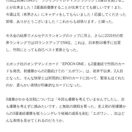
竹田は自身のSNSで「フジサンケイレディスクラシックで2勝目をあげるこ
とが出来ました！2週連続優勝することが出来てとても嬉しいです！また、
今週は兄（有男さん）にキャディをしてもらいました！応援してくださった
皆様、ありがとうございました！これからも頑張ります」と綴った。
今大会の結果でメルセデスランキングのトップに浮上、さらに22日付の世
界ランキングでは15ランクアップで59位。これは、日本勢10番手に位置
し、竹田にとっても自己ベスト更新となった。
エポック社のオンデマンドカード「EPOCH-ONE」も2週連続で竹田のカー
ドを発売。初優勝からの2週続けての「エポワン」は、岩井千以来、2人目
となった。そんな快挙とは対照的に初Vのカードに比べて、緊張もほぐれた
のか、柔らかい表情が印象的なカードになった。
3連勝がかかる次戦については「今回も優勝を考えていませんでしたし、次
も優勝を考えずに挑みたいです」と無欲の挑戦を誓った。史上初の初優勝か
らの3週連続優勝を狙うシンデレラ候補の成長を刻む「エポワン」。次はど
んな表情を見せてくれるのだろうか。