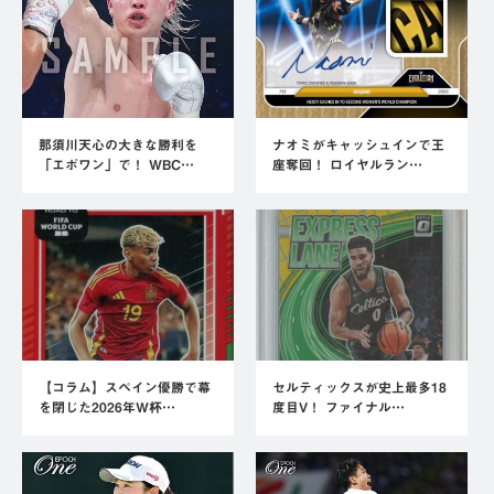
那須川天心の大きな勝利を
ナオミがキャッシュインで王
「エポワン」で！ WBC…
座奪回！ ロイヤルラン…
【コラム】スペイン優勝で幕
セルティックスが史上最多18
を閉じた2026年W杯…
度目V！ ファイナル…