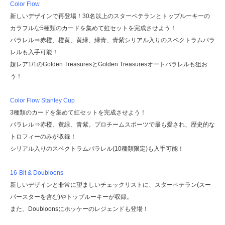
Color Flow
新しいデザインで再登場！30名以上のスターベテランとトップルーキーの
カラフルな5種類のカードを集めて虹セットを完成させよう！
パラレル⇒赤橙、橙黄、黄緑、緑青、青紫シリアル入りのスペクトラムパラ
レルも入手可能！
超レア1/1のGolden TreasuresとGolden Treasuresオートパラレルも狙お
う！
Color Flow Stanley Cup
3種類のカードを集めて虹セットを完成させよう！
パラレル⇒赤橙、黄緑、青紫。プロチームスポーツで最も愛され、歴史的な
トロフィーのみが収録！
シリアル入りのスペクトラムパラレル(10種類限定)も入手可能！
16-Bit & Doubloons
新しいデザインと非常に望ましいチェックリストに、スターベテラン(スー
パースターを含む)やトップルーキーが収録。
また、Doubloonsにホッケーのレジェンドも登場！