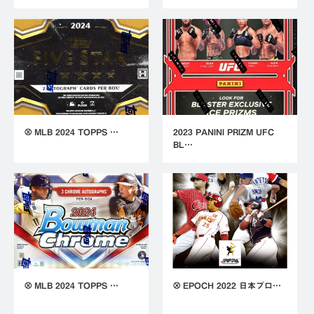
⚾ MLB 2024 TOPPS …
2023 PANINI PRIZM UFC
BL…
⚾ MLB 2024 TOPPS …
⚾ EPOCH 2022 日本プロ…