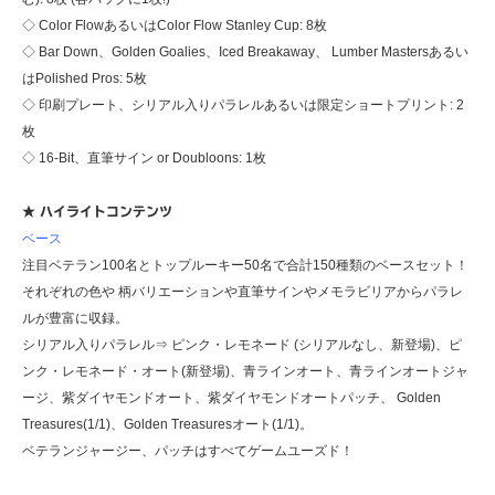
◇ Color FlowあるいはColor Flow Stanley Cup: 8枚
◇ Bar Down、Golden Goalies、Iced Breakaway、 Lumber Mastersあるい
はPolished Pros: 5枚
◇ 印刷プレート、シリアル入りパラレルあるいは限定ショートプリント: 2
枚
◇ 16-Bit、直筆サイン or Doubloons: 1枚
★ ハイライトコンテンツ
ベース
注目ベテラン100名とトップルーキー50名で合計150種類のベースセット！
それぞれの色や 柄バリエーションや直筆サインやメモラビリアからパラレ
ルが豊富に収録。
シリアル入りパラレル⇒ ピンク・レモネード (シリアルなし、新登場)、ピ
ンク・レモネード・オート(新登場)、青ラインオート、青ラインオートジャ
ージ、紫ダイヤモンドオート、紫ダイヤモンドオートパッチ、 Golden
Treasures(1/1)、Golden Treasuresオート(1/1)。
ベテランジャージー、パッチはすべてゲームユーズド！