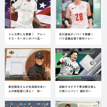
トレカ界にも衝撃！ アレッ
石川真佑がノバーラ移籍！
クス・モーガンがパリ五…
パリ五輪出場で新作トレ…
新庄剛志さんが北海道日本ハ
逆転サヨナラで準決勝を制し
ムの新監督に浮上！ M…
た侍ジャパン！ 劇打の…