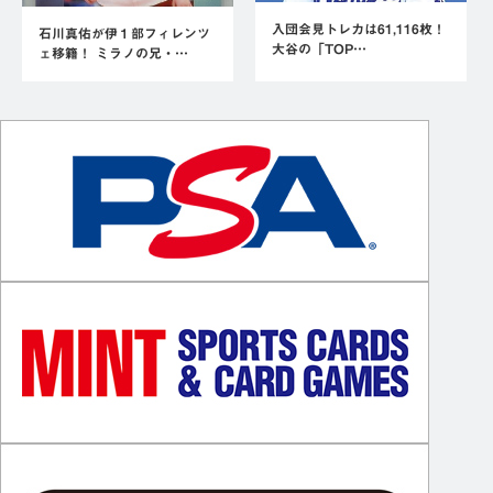
入団会見トレカは61,116枚！
石川真佑が伊１部フィレンツ
大谷の「TOP…
ェ移籍！ ミラノの兄・…