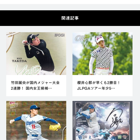
関連記事
竹田麗央が国内メジャー大会
櫻井心那が早くも2勝目！
2連勝！ 国内女王候補…
JLPGAツアー年少5…