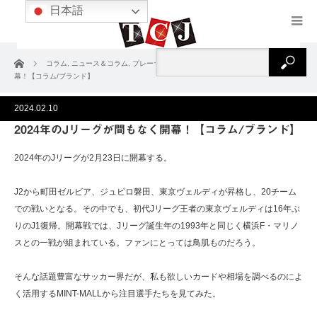
日本語
ホーム
コラム
,
ニュース＆コラム
,
プレーヤー
2024年のJリーグが間もなく開
幕！【コラム/ブランド】
2024.02.10
2024年のJリーグが間もなく開幕！【コラム/ブランド】
2024年のJリーグが2月23日に開幕する。
J2から町田ゼルビア、ジュビロ磐田、東京ヴェルディが昇格し、20チーム
での戦いとなる。その中でも、初代Jリーグ王者の東京ヴェルディは16年ぶ
りのJ1復帰。開幕戦では、Jリーグ誕生年の1993年と同じく横浜F・マリノ
スとの一戦が組まれている。ファンにとっては鳥肌ものだろう。
そんな話題豊富なサッカー界だが、私も欲しいカードや相場を調べるのによ
く活用するMINT-MALLから注目選手たちを見てみた。