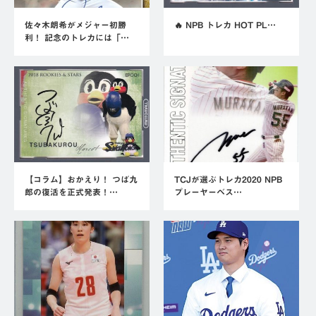
佐々木朗希がメジャー初勝
🔥 NPB トレカ HOT PL…
利！ 記念のトレカには「…
【コラム】おかえり！ つば九
TCJが選ぶトレカ2020 NPB
郎の復活を正式発表！…
プレーヤーベス…