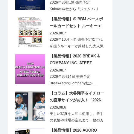
CARDS HOBBY
2026年8月以降 発売予定
Kakawow社から「ジェム ハリ
ー・ポ…
【製品情報】⚾ BBM ベースボ
ールカードセット ルーキーエ
ディションプレミアム 2026
2026.08.7
2026年10月下旬 発売予定次世代
を担うルーキーが終結した大人気
の…
【製品情報】2026 BREAK &
COMPANY INC. ATEEZ
TELECA COLLECTION CARD
2026.08.7
2026年9月14日 発売予定
Break&amp;Company社か…
【コラム】大谷翔平＆イチロー
の直筆サインが封入！「2026
Topps NPB Stadium Club」が
2026.08.6
見逃せない
美しい写真を大胆に使用し、選手
の表情や球場の空気まで一枚のカ
ードに閉じ込める「T…
【製品情報】2026 AGORO