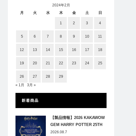
2024年2月
月
火
水
木
金
土
日
1
2
3
4
5
6
7
8
9
10
11
12
13
14
15
16
17
18
19
20
21
22
23
24
25
26
27
28
29
« 1月
3月 »
新着商品
【製品情報】2026 KAKAWOW
GEM HARRY POTTER 25TH
ANNIVERSARY TRADING
2026.08.7