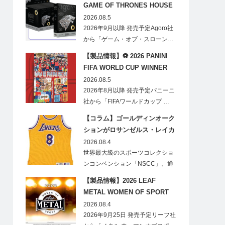
GAME OF THRONES HOUSE
STARK BLIND BOX
2026.08.5
2026年9月以降 発売予定Agoro社
から「ゲーム・オブ・スローン…
【製品情報】⚽ 2026 PANINI
FIFA WORLD CUP WINNER
STICKER POSTER
2026.08.5
2026年8月以降 発売予定パニーニ
社から「FIFAワールドカップ …
【コラム】ゴールディンオーク
ションがロサンゼルス・レイカ
ーズのオフィシャルオークショ
2026.08.4
ンスポンサーに！
世界最大級のスポーツコレクショ
ンコンベンション「NSCC」、通
称「ナショ…
【製品情報】2026 LEAF
METAL WOMEN OF SPORT
HOBBY
2026.08.4
2026年9月25日 発売予定リーフ社