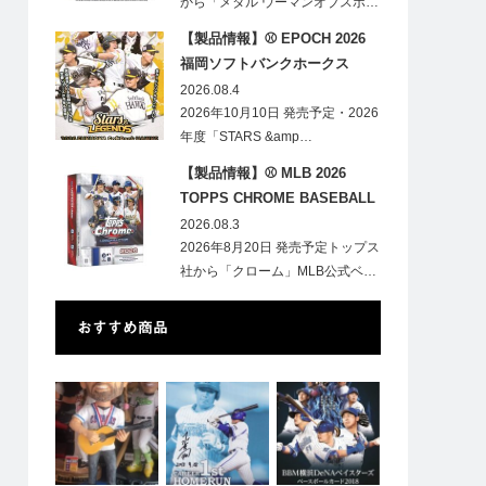
から「メタル ウーマンオブスポ…
【製品情報】⚾ EPOCH 2026
福岡ソフトバンクホークス
STARS&LEGENDS ベースボー
2026.08.4
ルカード
2026年10月10日 発売予定・2026
年度「STARS &amp…
【製品情報】⚾ MLB 2026
TOPPS CHROME BASEBALL
LOGOFRACTOR
2026.08.3
2026年8月20日 発売予定トップス
社から「クローム」MLB公式ベ…
おすすめ商品