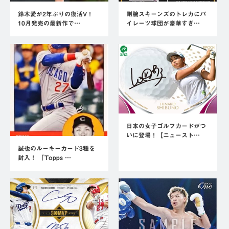
鈴木愛が2年ぶりの復活V！
剛腕スキーンズのトレカにパ
10月発売の最新作で…
イレーツ球団が豪華すぎ…
日本の女子ゴルフカードがつ
いに登場！【ニュースト…
誠也のルーキーカード3種を
封入！ 「Topps …