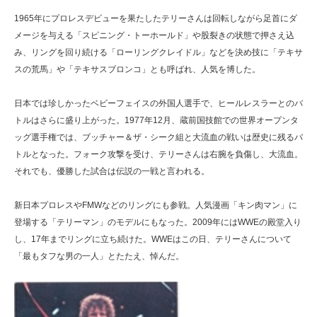
1965年にプロレスデビューを果たしたテリーさんは回転しながら足首にダ
メージを与える「スピニング・トーホールド」や股裂きの状態で押さえ込
み、リングを回り続ける「ローリングクレイドル」などを決め技に「テキサ
スの荒馬」や「テキサスブロンコ」とも呼ばれ、人気を博した。
日本では珍しかったベビーフェイスの外国人選手で、ヒールレスラーとのバ
トルはさらに盛り上がった。1977年12月、蔵前国技館での世界オープンタ
ッグ選手権では、ブッチャー＆ザ・シーク組と大流血の戦いは歴史に残るバ
トルとなった。フォーク攻撃を受け、テリーさんは右腕を負傷し、大流血。
それでも、優勝した試合は伝説の一戦と言われる。
新日本プロレスやFMWなどのリングにも参戦。人気漫画「キン肉マン」に
登場する「テリーマン」のモデルにもなった。2009年にはWWEの殿堂入り
し、17年までリングに立ち続けた。WWEはこの日、テリーさんについて
「最もタフな男の一人」とたたえ、悼んだ。