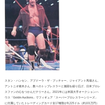
スタン・ハンセン、アブドーラ・ザ・ブッチャー、ジャイアント馬場さん、
アントニオ猪木さん…数々のトップレスラーと激闘を繰り広げ、日米プロレ
スファンの心をつかんだテリーさん。2021年には米国大手オークションハ
ウス「Goldin Auctions」でフィギュア「スーパープロレスラーシリーズ」
に付属していたトレーディングカード全17種類が9,225ドル（約101万円）