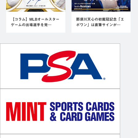
【コラム】MLBオールスター
那須川天心の初戴冠記念「エ
ゲームの出場選手を発…
ポワン」は直筆サインが…