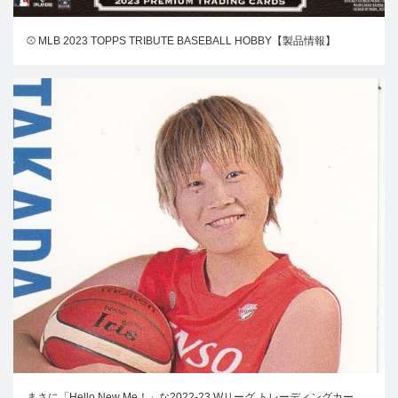
⚾ MLB 2023 TOPPS TRIBUTE BASEBALL HOBBY【製品情報】
まさに「Hello New Me！」な2022-23 Wリーグ トレーディングカー