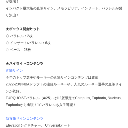
が登場！
インパクト最大級の直筆サイン、メモラビリア、インサート、パラレルが盛
り沢山！
★ボックス開封ヒット
◇ パラレル：2枚
◇ インサート/パラレル：6枚
◇ ベース：28枚
★ハイライトコンテンツ
直筆サイン
今年のトップ選手やルーキーの直筆サインコンテンツは豊富！
2022-23年NBAドラフトの注目ルーキーや、人気のルーキー選手の直筆サイ
ンが収録。
TURQUOISEパラレル（#/25）はH2版限定でCatapults, Euphoria, Nucleus,
Euphoriaから出現！1/1パラレルも入手可能！
新直筆サインコンテンツ
Elevationシグネチャー、 Universalオート