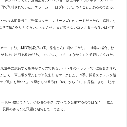
日本のトレカでも、お馴染みのBBMの古田敦也捕手（ヤクルト・スワロー
万円で取引されていた。エラーカードはプレミアがつくことがあるのである。
）や佐々木朗希投手（千葉ロッテ・マリーンズ）のカードだったら、話題にな
に見て気が付いたぐらいだったから、まだ知らないコレクターも多いはずで
カードに強いMINT池袋店の玉川裕也さんに聞いてみた。「通常の場合、枚
うが市場に出回る枚数が少ないのではないでしょうか？」と予想してくれた。
気選手に成長する条件がつくのである。2019年のドラフトで5位指名され八
人ながら一軍出場を果たしプロ初安打もマークした。昨季、開幕スタメンを勝
グラブ賞にも輝いた。今季から背番号は「58」から「7」に昇格。まさに期待
ードが5枚出てきた。小心者のボクはすべてを交換するのではなく、3枚だ
、長岡のさらなる飛躍に期待して、である。