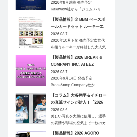
CARDS HOBBY
2026年8月以降 発売予定
Kakawow社から「ジェム ハリ
ー・ポ…
【製品情報】⚾ BBM ベースボ
ールカードセット ルーキーエ
ディションプレミアム 2026
2026.08.7
2026年10月下旬 発売予定次世代
を担うルーキーが終結した大人気
の…
【製品情報】2026 BREAK &
COMPANY INC. ATEEZ
TELECA COLLECTION CARD
2026.08.7
2026年9月14日 発売予定
Break&amp;Company社か…
【コラム】大谷翔平＆イチロー
の直筆サインが封入！「2026
Topps NPB Stadium Club」が
2026.08.6
見逃せない
美しい写真を大胆に使用し、選手
の表情や球場の空気まで一枚のカ
ードに閉じ込める「T…
【製品情報】2026 AGORO