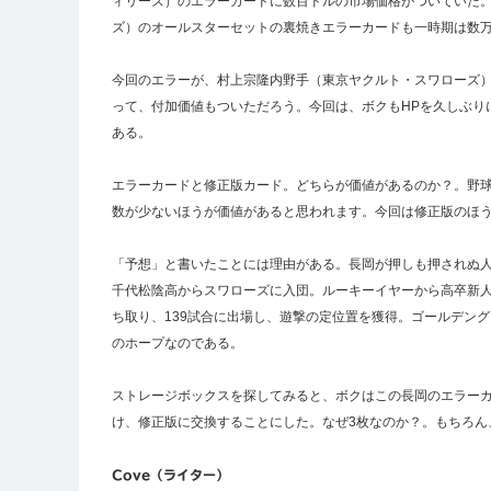
ィリーズ）のエラーカードに数百ドルの市場価格がついていた。
ズ）のオールスターセットの裏焼きエラーカードも一時期は数
今回のエラーが、村上宗隆内野手（東京ヤクルト・スワローズ
って、付加価値もついただろう。今回は、ボクもHPを久しぶり
ある。
エラーカードと修正版カード。どちらが価値があるのか？。野球
数が少ないほうが価値があると思われます。今回は修正版のほ
「予想」と書いたことには理由がある。長岡が押しも押されぬ人
千代松陰高からスワローズに入団。ルーキーイヤーから高卒新
ち取り、139試合に出場し、遊撃の定位置を獲得。ゴールデン
のホープなのである。
ストレージボックスを探してみると、ボクはこの長岡のエラーカ
け、修正版に交換することにした。なぜ3枚なのか？。もちろん
Cove（ライター）