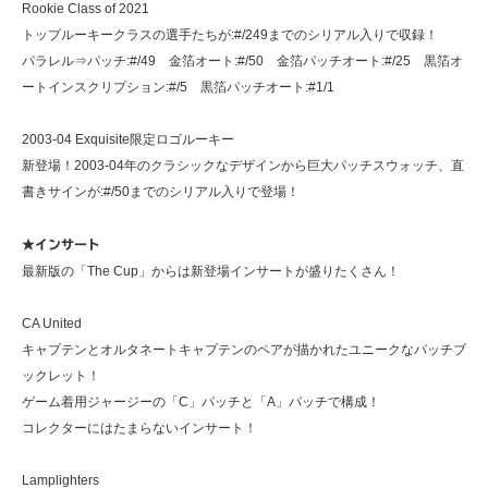
Rookie Class of 2021
トップルーキークラスの選手たちが:#/249までのシリアル入りで収録！
パラレル⇒パッチ:#/49 金箔オート:#/50 金箔パッチオート:#/25 黒箔オ
ートインスクリプション:#/5 黒箔パッチオート:#1/1
2003-04 Exquisite限定ロゴルーキー
新登場！2003-04年のクラシックなデザインから巨大パッチスウォッチ、直
書きサインが:#/50までのシリアル入りで登場！
★インサート
最新版の「The Cup」からは新登場インサートが盛りたくさん！
CA United
キャプテンとオルタネートキャプテンのペアが描かれたユニークなパッチブ
ックレット！
ゲーム着用ジャージーの「C」パッチと「A」パッチで構成！
コレクターにはたまらないインサート！
Lamplighters