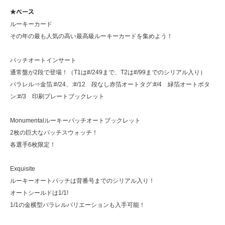
★ベース
ルーキーカード
その年の最も人気の高い最高級ルーキーカードを集めよう！
パッチオートインサート
通常盤が2段で登場！（T1は#/249まで、T2は#/99までのシリアル入り）
パラレル⇒金箔:#/24、:#/12 段なし赤箔オートタグ:#/4 緑箔オートボタ
ン:#/3 印刷プレートブックレット
Monumentalルーキーパッチオートブックレット
2枚の巨大なパッチスウォッチ！
各選手6枚限定！
Exquisite
ルーキーオートパッチは背番号までのシリアル入り！
オートシールドは1/1!
1/1の金横型パラレルバリエーションも入手可能！