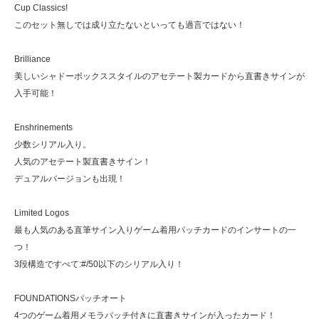
Cup Classics!
このセット無しでは成り立たないといっても過言ではない！
Brilliance
美しいシャドーボックススタイルのアセテート製カードから直書きサインが
入手可能！
Enshrinements
少数シリアル入り。
人気のアセテート製直書きサイン！
デュアルバージョンも出現！
Limited Logos
最も人気のある直筆サイン入りゲーム着用パッチカードのインサートの一
つ！
3段構造ですべて:#/50以下のシリアル入り！
FOUNDATIONSパッチオート
4つのゲーム着用メモラパッチ付きに直書きサインが入ったカード！