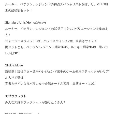
ルーキー、ベテラン、レジェンドの得点スペシャリストを描いた、PETG加
工の虹箔板セット！
Signature Unis(Home&Away)
ルーキー、ベテラン、レジェンドの30選手！2つのバリエーションを集めよ
う！
ジャージースウォッチ2種、パッチスウォッチ2種、直書きサイン！
両セットとも、ベテラン/レジェンド通常:#/35、ルーキー通常:#/49 黒パラ
レルは:#/5
Stick & Move
新登場！現役スター選手やレジェンド選手のゲーム使用スティックがシリア
ル入りで収録！
直書きサイン入りパラレル⇒金箔オート:#/多種 黒箔オート:#1/1
★ブックレット
みんな大好きブックレットが盛りたくさん！