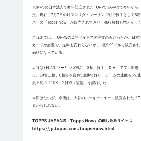
TOPPSの日本法人で昨年設立されたTOPPS JAPANで今年から、ネ
た。現在、7月7日の対フロリダ・マーリンズ戦で投手として8
ス）の「Topps Now」が販売されており、発行枚数も増えそう
これまでは、TOPPSの英語サイトでの注文のみだったが、日
カードが必要で、送料も変わらないが、1枚9.99ドルで販売され
価格になっている。
大谷は7日の対マーリンズ戦に「3番・投手、ＤＨ」でフル出場。
え、10奪三振。8勝目を自身5連勝で飾り、チームの連敗も5で
史上初の「10K＋2 打点＋盗塁」を記録した。
今回はないが、今後は、大谷のルーキーイヤーに販売された「Topp
るかもしれない。
TOPPS JAPANの「Topps Now」の申し込みサイトは
https://jp.topps.com/topps-now.html