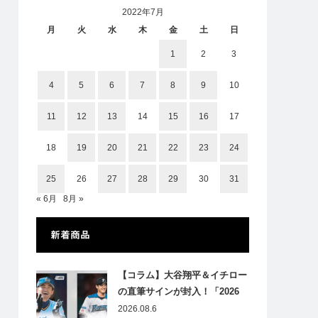
2022年7月
月
火
水
木
金
土
日
1
2
3
4
5
6
7
8
9
10
11
12
13
14
15
16
17
18
19
20
21
22
23
24
25
26
27
28
29
30
31
« 6月
8月 »
新着商品
【コラム】大谷翔平＆イチロー
の直筆サインが封入！「2026
Topps NPB Stadium Club」が
2026.08.6