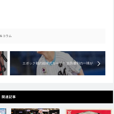
＆コラム
エポック初の始球式カード！ 吉田優利の一球が
「Epoch One」に！【ニューストピックス】
関連記事