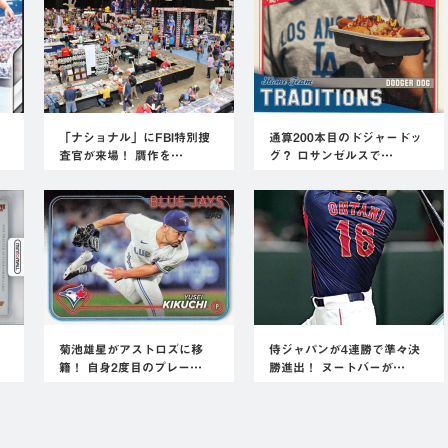
「ナショナル」にFBI特別捜
通算200本目のドジャードッ
査官が来場！ 贋作を…
グ？ ロサンゼルスで…
菊池雄星がアストロズに移
侍ジャパンが4連勝で準々決
籍！ 自身2度目のプレー…
勝進出！ ヌートバーが…