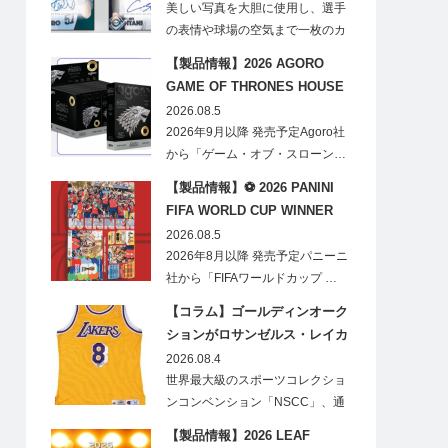
見逃せない
美しい写真を大胆に使用し、選手
の表情や球場の空気まで一枚のカ
ードに閉じ込める「T…
【製品情報】2026 AGORO
GAME OF THRONES HOUSE
STARK BLIND BOX
2026.08.5
2026年9月以降 発売予定Agoro社
から「ゲーム・オブ・スローン…
【製品情報】⚽ 2026 PANINI
FIFA WORLD CUP WINNER
STICKER POSTER
2026.08.5
2026年8月以降 発売予定パニーニ
社から「FIFAワールドカップ …
【コラム】ゴールディンオーク
ションがロサンゼルス・レイカ
ーズのオフィシャルオークショ
2026.08.4
ンスポンサーに！
世界最大級のスポーツコレクショ
ンコンベンション「NSCC」、通
称「ナショ…
【製品情報】2026 LEAF