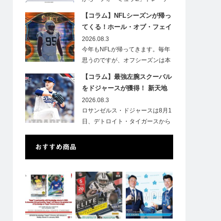
ィ…
【コラム】NFLシーズンが帰っ
てくる！ホール・オブ・フェイ
ムゲームで注目したい7選手
2026.08.3
今年もNFLが帰ってきます。毎年
思うのですが、オフシーズンは本
当に短いですね。各…
【コラム】最強左腕スクーバル
をドジャースが獲得！ 新天地
での初トレカは「Go Blue !」
2026.08.3
のインスク入り！
ロサンゼルス・ドジャースは8月1
日、デトロイト・タイガースから
タリク…
おすすめ商品