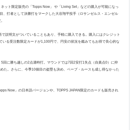
ット限定販売の「Topps Now」 や「Living Set」などの購入が可能になっ
勝目、打者として決勝打をマークした大谷翔平投手（ロサンゼルス・エンゼル
だ。
本語で説明文がついていることもあり、手軽に購入できる。購入にはクレジット
ている受注数限定カードが1,100円で、円安の状況を鑑みてもお得で良心的な
5回に勝ち越しの2点適時打。マウンドでは7回2安打1失点（自責点0）に抑
止めた。さらに、今季10個目の盗塁も決め、ベーブ・ルースも成し得なかった
s Now」の日本語バージョンや、TOPPS JAPAN限定のカードも販売され