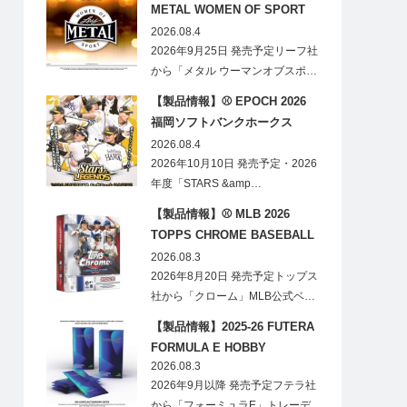
METAL WOMEN OF SPORT
HOBBY
2026.08.4
2026年9月25日 発売予定リーフ社
から「メタル ウーマンオブスポ…
【製品情報】⚾ EPOCH 2026
福岡ソフトバンクホークス
STARS&LEGENDS ベースボー
2026.08.4
ルカード
2026年10月10日 発売予定・2026
年度「STARS &amp…
【製品情報】⚾ MLB 2026
TOPPS CHROME BASEBALL
LOGOFRACTOR
2026.08.3
2026年8月20日 発売予定トップス
社から「クローム」MLB公式ベ…
【製品情報】2025-26 FUTERA
FORMULA E HOBBY
2026.08.3
2026年9月以降 発売予定フテラ社
から「フォーミュラE」トレーデ