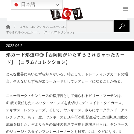
日本語
ホーム
コラム
,
コレクション
,
ニュース＆コラム
珍カード珍道中➈「西岡剛がいた
ずらされちゃったカード」【コラム/コレクション】
2022.06.2
珍カード珍道中➈「西岡剛がいたずらされちゃったカー
ド」【コラム/コレクション】
どんな世界にもいたずら好きがいる。時として、トレーディングカードの場
合、そんないたずらがエラーカードとしてレアカードになることがある。
ニューヨーク・ヤンキースの指揮官として知られるビリー・マーチンは、
41歳で就任したミネソタ・ツインズを皮切りにデトロイト・タイガース、
テキサス・レンジャーズ、そして、ヤンキース、さらにオークランド・アス
レチックス、もう一度、ヤンキースと16年間の監督生活で1253勝1013敗の
成績を残した。何よりもその気性の荒さで何度も退場させられ、ヤンキース
のジョージ・スタインブレナーオーナーとも対立。5回、クビになり、5