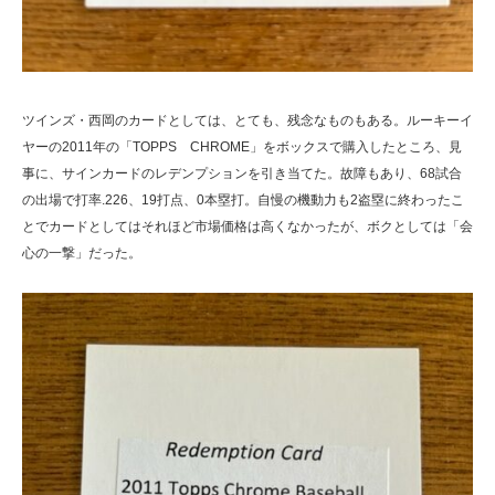
ツインズ・西岡のカードとしては、とても、残念なものもある。ルーキーイ
ヤーの2011年の「TOPPS CHROME」をボックスで購入したところ、見
事に、サインカードのレデンプションを引き当てた。故障もあり、68試合
の出場で打率.226、19打点、0本塁打。自慢の機動力も2盗塁に終わったこ
とでカードとしてはそれほど市場価格は高くなかったが、ボクとしては「会
心の一撃」だった。