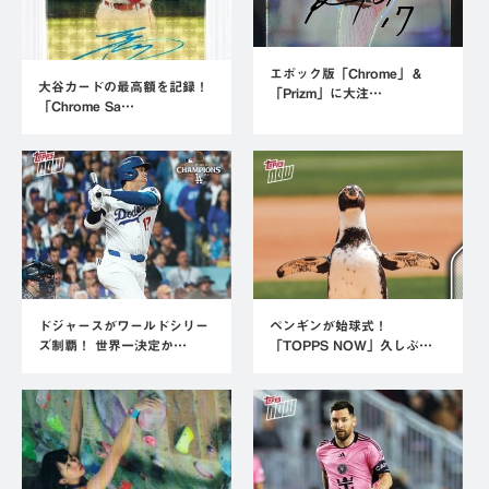
エポック版「Chrome」＆
大谷カードの最高額を記録！
「Prizm」に大注…
「Chrome Sa…
ドジャースがワールドシリー
ペンギンが始球式！
ズ制覇！ 世界一決定か…
「TOPPS NOW」久しぶ…