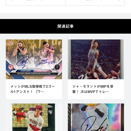
関連記事
メッシがMLS復帰戦で2ゴー
ジャ・モラントがMIPを受
ル1アシスト！ 「T…
賞！ 次はMVPでトレ…