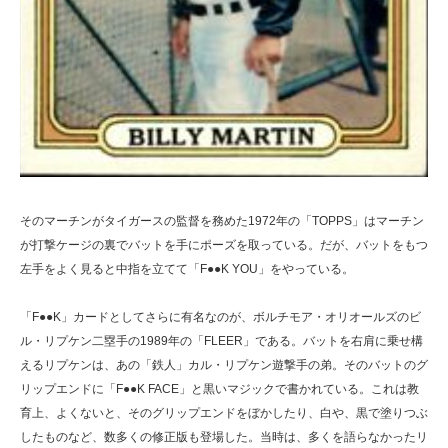
そのマーチンがタイガースの監督を務めた1972年の「TOPPS」はマーチン
が打撃ケージの裏でバットを手にポーズを取っている。だが、バットをもつ
左手をよく見ると中指を立てて「F●●K YOU」をやっている。
「F●●K」カードとしてさらに有名なのが、ボルチモア・オリオールズのビ
ル・リプケン二塁手の1989年の「FLEER」である。バットを右肩に乗せ構
えるリプケンは、あの「鉄人」カル・リプケン遊撃手の弟。そのバットのグ
リップエンドに「F●●K FACE」と黒いマジックで書かれている。これは教
育上、よくないと、そのグリップエンドをぼかしたり、白や、黒で塗りつぶ
したものなど、数多くの修正版も登場した。当時は、多くを語らなかったリ