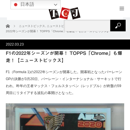
日本語
ホーム
ニューストピックス
,
ニューストピックス2022
,
ニュース＆コラム
F1の
2022年シーズンが開幕！ TOPPS「Chrome」も爆走！【ニューストピックス】
2022.03.23
F1の2022年シーズンが開幕！ TOPPS「Chrome」も爆
走！【ニューストピックス】
F1（Formula 1)の2022年シーズンが開幕した。開幕戦となったバーレーン
GPの決勝が3月20日、バーレーン・インターナショナル・サーキットで行
われ、昨年の王者マックス・フェルスタッペン（レッドブル）が終盤の59
周目にリタイアする波乱の幕開けとなった。