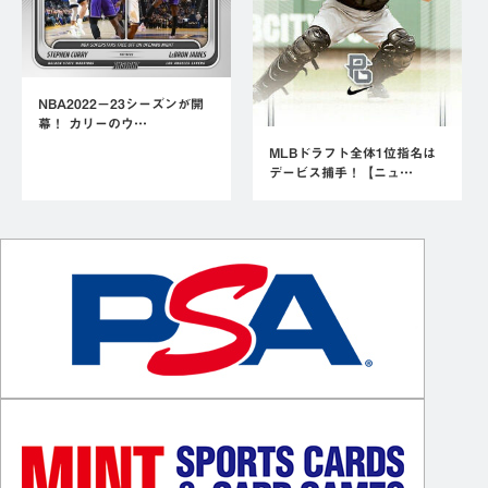
NBA2022－23シーズンが開
幕！ カリーのウ…
MLBドラフト全体1位指名は
デービス捕手！【ニュ…