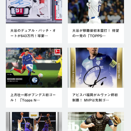
大谷のデュアル・パッチ・オ
大谷が移籍後初本塁打！ 待望
ートが643万円！球宴…
の一発の「TOPPS…
上月壮一郎がブンデス初ゴー
アビスパ福岡がルヴァン杯初
ル！ 「Topps N…
制覇！ MVPは先制ゴ…