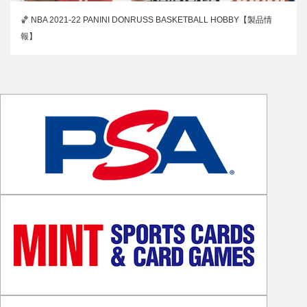
🏀 NBA 2021-22 PANINI DONRUSS BASKETBALL HOBBY【製品情
報】