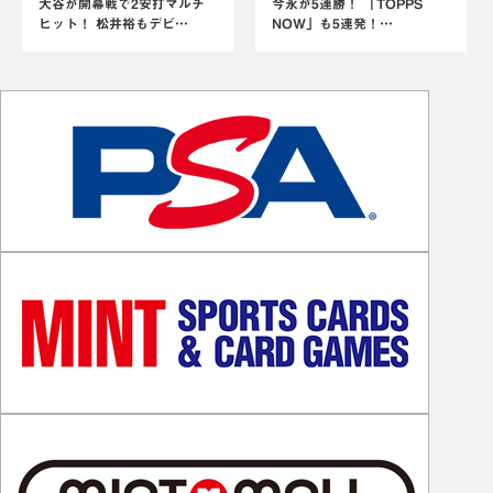
大谷が開幕戦で2安打マルチ
今永が5連勝！ 「TOPPS
ヒット！ 松井裕もデビ…
NOW」も5連発！…