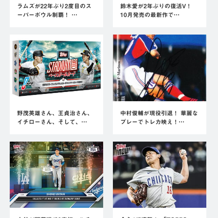
ラムズが22年ぶり2度目のス
鈴木愛が2年ぶりの復活V！
ーパーボウル制覇！ …
10月発売の最新作で…
野茂英雄さん、王貞治さん、
中村俊輔が現役引退！ 華麗な
イチローさん、そして、…
プレーでトレカ映え！…