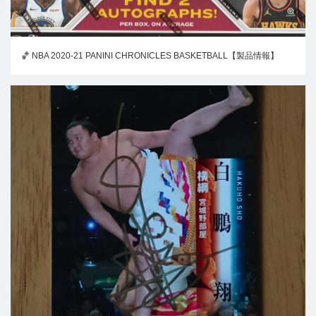
🏀 NBA 2020-21 PANINI CHRONICLES BASKETBALL【製品情報】