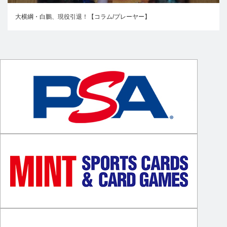
大横綱・白鵬、現役引退！【コラム/プレーヤー】