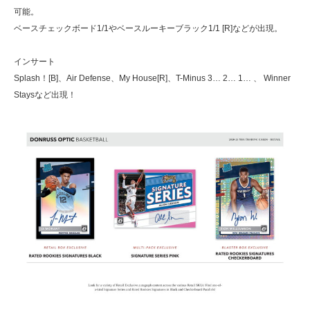
可能。
ベースチェックボード1/1やベースルーキーブラック1/1 [R]などが出現。
インサート
Splash！[B]、Air Defense、My House[R]、T-Minus 3… 2… 1… 、 Winner
Staysなど出現！