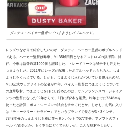
ダスティ・ベイカー監督の「つまようじバブルヘッド」
レッズつながりで紹介したいのが、ダスティ・ベーカー監督のボブルヘッド
である。ベーカー監督は昨季、MLB5球団目となるアストロズの指揮官に就
任。今季は監督通算1900勝も記録した。トレードマークは試合中も咥えた
つまようじだ。2011年にレッズが配布したボブルヘッドももちろん、つま
ようじをくわえている。しかも、つまようじ入れがついている優れものだ。
MLB公式ウェブサイトの記者が昨年、ベイカー監督につまようじについて
の直撃取材。つまようじを口にし始めたのは、サンフランシスコ・ジャイア
ンツの監督になった92年からで、1日に約2本を消費。昨年までに7348本を
使ったと計算。ポストシーズンの試合も含めてだとか。しかも、お気に入り
は「ティーツリー・セラピー」でというブランドで長さが3・3インチ。
7348本分のつまようじを横に並べるとバットで577本分、アメフトのフィ
ールド7面分とか。もう本当にどうでもいいが、こんな取材をしたい。