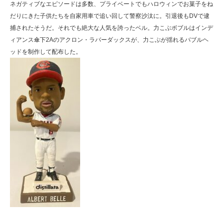
ネガティブなエピソードは多数、プライベートでもハロウィンでお菓子をね
だりにきた子供たちを自家用車で追い回して警察沙汰に。引退後もDVで逮
捕されたそうだ。それでも絶大な人気を誇ったベル。力こぶボブルはインデ
ィアンス傘下2Aのアクロン・ラバーダックスが、力こぶが揺れるバブルヘ
ッドを制作して配布した。