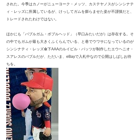
された。今季はカノーがニューヨーク・メッツ、カステヤノスがシンシナテ
ィ・レッズに所属しているが、けっしてガムを膨らませた姿が不謹慎だと、
トレードされたわけではない。
ほかにも「バブルガム・ボブルヘッド」（早口みたいだが）は存在する。そ
の中でもガムが最も大きくふくらんでいる、と巷でウワサになっているのが
シンシナティ・レッズ傘下AAAのルイビル・バッツが制作したエウヘニオ・
スアレスのバブルだが、ただいま、eBayで入札中なので公開はしばしお待
ちを。