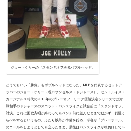
ジョー・ケリーの「スタンドオフ王者バブルヘッド」
どうでもいい「勝負」もボブルヘッドになった。MLBを代表するセットア
ッパーのジョー・ケリー（現ロサンゼルス・ドジャース）。セントルイス・
カージナルス時代の2013年のプレーオフ、リーグ優勝決定シリーズでは対
戦相手のドジャースのスコット・バンスライクと試合前に「スタンドオフ」
対決。これは国歌斉唱が終わってもベンチ前に並んだままで動かず、我慢く
らべをするというもの。ふたり以外が準備を始め、球審が「プレーボール」
のコールをしようとしても立ったまま。最後はバンスライクが根負けしてベ