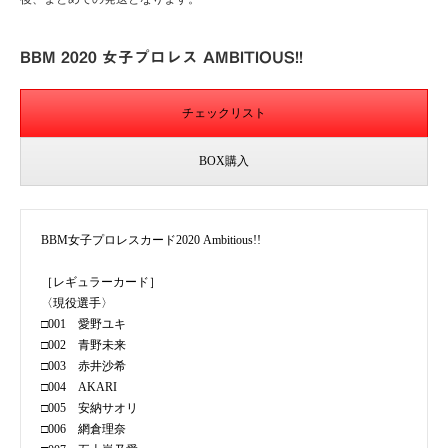
BBM 2020 女子プロレス AMBITIOUS!!
チェックリスト
BOX購入
BBM女子プロレスカード2020 Ambitious!!
［レギュラーカード］
〈現役選手〉
□001 愛野ユキ
□002 青野未来
□003 赤井沙希
□004 AKARI
□005 安納サオリ
□006 網倉理奈