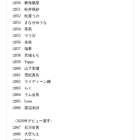
□050 舞海魅星
□051 松井珠紗
□052 松屋うの
□053 まなせゆうな
□054 茉莉
□055 マリ卍
□056 未依
□057 瑞希
□058 宮城もち
□059 Yappy
□060 山下実優
□061 雪妃真矢
□062 ライディーン鋼
□063 らく
□064 ラム会長
□065 Leon
□066 渡辺未詩
〈2020年デビュー選手〉
□067 石川奈青
□068 大空ちえ