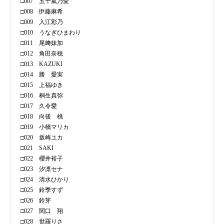
□007 五十嵐乃愛
□008 伊藤麻希
□009 入江彩乃
□010 うなぎひまわり
□011 尾﨑妹加
□012 角田奈穂
□013 KAZUKI
□014 勝 愛実
□015 上福ゆき
□016 桐生真弥
□017 久令愛
□018 向後 桃
□019 小橋マリカ
□020 坂崎ユカ
□021 SAKI
□022 櫻井裕子
□023 汐凛セナ
□024 清水ひかり
□025 鈴季すず
□026 鈴芽
□027 関口 翔
□028 世羅りさ