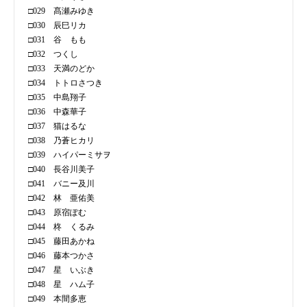
□029 髙瀬みゆき
□030 辰巳リカ
□031 谷 もも
□032 つくし
□033 天満のどか
□034 トトロさつき
□035 中島翔子
□036 中森華子
□037 猫はるな
□038 乃蒼ヒカリ
□039 ハイパーミサヲ
□040 長谷川美子
□041 バニー及川
□042 林 亜佑美
□043 原宿ぽむ
□044 柊 くるみ
□045 藤田あかね
□046 藤本つかさ
□047 星 いぶき
□048 星 ハム子
□049 本間多恵