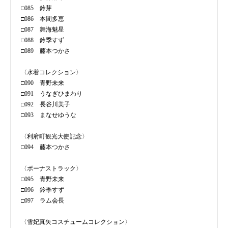
□085 鈴芽
□086 本間多恵
□087 舞海魅星
□088 鈴季すず
□089 藤本つかさ
〈水着コレクション〉
□090 青野未来
□091 うなぎひまわり
□092 長谷川美子
□093 まなせゆうな
〈利府町観光大使記念〉
□094 藤本つかさ
〈ボーナストラック〉
□095 青野未来
□096 鈴季すず
□097 ラム会長
〈雪妃真矢コスチュームコレクション〉