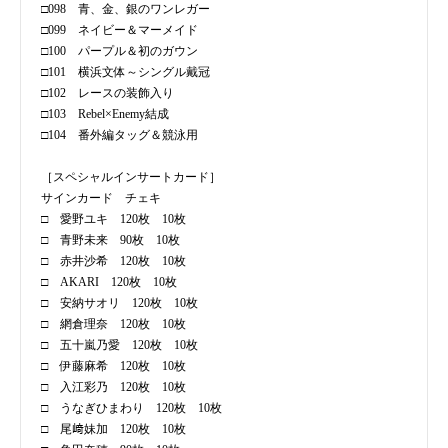
□098 青、金、銀のワンレガー
□099 ネイビー＆マーメイド
□100 パープル＆初のガウン
□101 横浜文体～シングル戴冠
□102 レースの装飾入り
□103 Rebel×Enemy結成
□104 番外編タッグ＆競泳用
［スペシャルインサートカード］
サインカード チェキ
□ 愛野ユキ 120枚 10枚
□ 青野未来 90枚 10枚
□ 赤井沙希 120枚 10枚
□ AKARI 120枚 10枚
□ 安納サオリ 120枚 10枚
□ 網倉理奈 120枚 10枚
□ 五十嵐乃愛 120枚 10枚
□ 伊藤麻希 120枚 10枚
□ 入江彩乃 120枚 10枚
□ うなぎひまわり 120枚 10枚
□ 尾﨑妹加 120枚 10枚