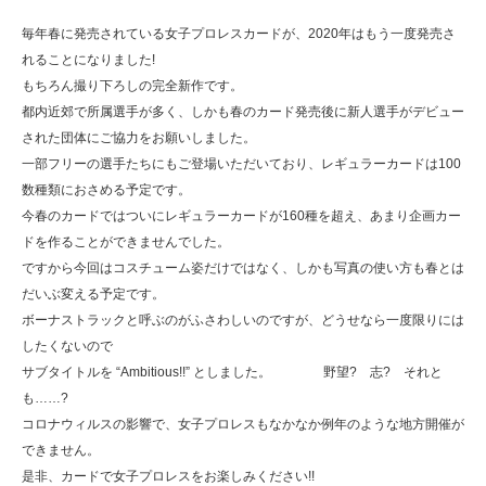
毎年春に発売されている女子プロレスカードが、2020年はもう一度発売さ
れることになりました!
もちろん撮り下ろしの完全新作です。
都内近郊で所属選手が多く、しかも春のカード発売後に新人選手がデビュー
された団体にご協力をお願いしました。
一部フリーの選手たちにもご登場いただいており、レギュラーカードは100
数種類におさめる予定です。
今春のカードではついにレギュラーカードが160種を超え、あまり企画カー
ドを作ることができませんでした。
ですから今回はコスチューム姿だけではなく、しかも写真の使い方も春とは
だいぶ変える予定です。
ボーナストラックと呼ぶのがふさわしいのですが、どうせなら一度限りには
したくないので
サブタイトルを “Ambitious!!” としました。 野望? 志? それと
も……?
コロナウィルスの影響で、女子プロレスもなかなか例年のような地方開催が
できません。
是非、カードで女子プロレスをお楽しみください!!