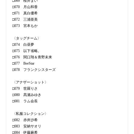
□069 桜井まい
□070 月山和香
□071 真白優希
□072 三浦亜美
□073 宮本もか
〈タッグチーム〉
□074 白昼夢
□075 以下省略。
□076 関口翔＆青野未来
□077 BeeStar
□078 フランクシスターズ
〈アナザーショット〉
□079 世羅りさ
□080 髙瀬みゆき
□081 ラム会長
〈私服コレクション〉
□082 赤井沙希
□083 安納サオリ
□084 伊藤麻希