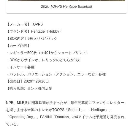
2020 TOPPS Heritage Baseball
【メーカー名】TOPPS
【ブランド名】Heritage（Hobby）
【BOX内容】9枚入り×24パック
【カード内容】
・レギュラー500枚（＃401からショートプリント）
・BOXからサインか、レリックのどちらか1枚
・インサート各種
・パラレル、バリエーション（アクション、エラーなど）各種
【発売日】2020年2月26日
【購入店舗】ミント都内店舗
NPB、MLB共に開幕延期が決まったが、毎年開幕前にファンやコレクター
を楽しませる米国のトレカがTOOPS「Series1」、「Heritage」、
「Openning Day」、PANINI「Donruss」の4アイテムは予定通り発売され
ている。