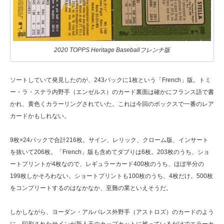
2020 TOPPS Heritage Baseballフレンチ版
ソートしていて発見したのが、243パックに1枚という「French」版。トミ
ー・ラ・ステラ内野手（エンゼルス）のカード裏面は確かにフランス語で書
かれ、黄色くカラーリングされていた。これは今回のボックスで一番のレア
カードかもしれない。
9枚×24パックで合計216枚。サイン、レリック、クローム版、インサート
を抜いて206枚。「French」版も含めてダブりは6枚。203枚のうち、ショ
ートプリントが4枚なので、レギュラーカード400枚のうち、ほぼ半分の
199枚しかそろわない。ショートプリントも100枚のうち、4枚だけ。500枚
をコンプリートするのはなかなか、至難の業といえそうだ。
しかしながら、ヨーダン・アルバレス外野手（アストロズ）のカードのよう