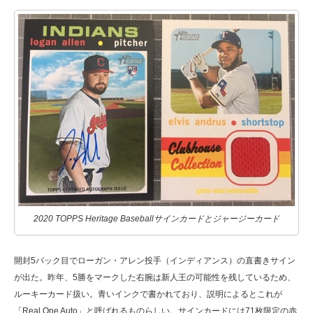
2020 TOPPS Heritage Baseballサインカードとジャージーカード
開封5パック目でローガン・アレン投手（インディアンス）の直書きサイン
が出た。昨年、5勝をマークした右腕は新人王の可能性を残しているため、
ルーキーカード扱い。青いインクで書かれており、説明によるとこれが
「Real One Auto」と呼ばれるものらしい。サインカードには71枚限定の赤