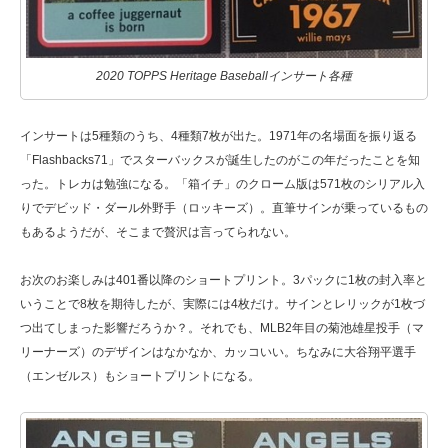
2020 TOPPS Heritage Baseballインサート各種
インサートは5種類のうち、4種類7枚が出た。1971年の名場面を振り返る
「Flashbacks71」でスターバックスが誕生したのがこの年だったことを知
った。トレカは勉強になる。「箱イチ」のクローム版は571枚のシリアル入
りでデビッド・ダール外野手（ロッキーズ）。直筆サインが乗っているもの
もあるようだが、そこまで贅沢は言ってられない。
お次のお楽しみは401番以降のショートプリント。3パックに1枚の封入率と
いうことで8枚を期待したが、実際には4枚だけ。サインとレリックが1枚づ
つ出てしまった影響だろうか？。それでも、MLB2年目の菊池雄星投手（マ
リーナーズ）のデザインはなかなか、カッコいい。ちなみに大谷翔平選手
（エンゼルス）もショートプリントになる。