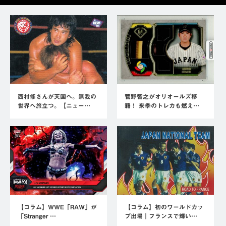
西村修さんが天国へ。無我の
菅野智之がオリオールズ移
世界へ旅立つ。【ニュー…
籍！ 来季のトレカも燃え…
【コラム】WWE「RAW」が
【コラム】初のワールドカッ
「Stranger …
プ出場｜フランスで輝い…