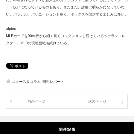
に、印刷されたサインが新人王のカップカットに被っているだけでエラーカ
ード扱いになっているものもあり、まだまだ、詳細は明らかになっていな
い。パラレル、バリエーションも多く、ボックスを開封する楽しみは多い。
alpine
MLBカードを90年代から細く長くコレクションし続けているベテランコレ
クター。MLBの現地観戦も続けている。
ニュース＆コラム
,
開封レポート
前のページ
次のページ
関連記事