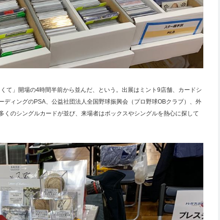
たくて」開場の4時間半前から並んだ、という。出展はミント9店舗、カードシ
ーディングのPSA、公益社団法人全国野球振興会（プロ野球OBクラブ）、外
、多くのシングルカードが並び、来場者はボックスやシングルを熱心に探して