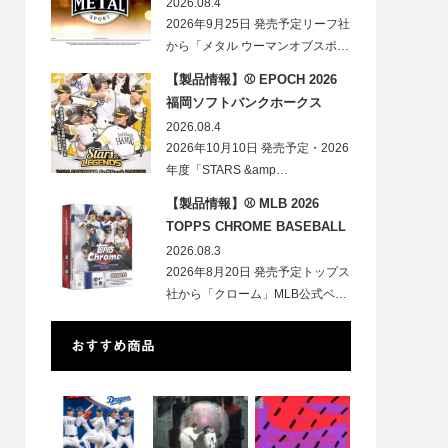
HOBBY
2026.08.4
2026年9月25日 発売予定リーフ社
から「メタル ウーマンオブスポ…
【製品情報】⚾ EPOCH 2026
福岡ソフトバンクホークス
STARS&LEGENDS ベースボー
2026.08.4
ルカード
2026年10月10日 発売予定・2026
年度「STARS &amp…
【製品情報】⚾ MLB 2026
TOPPS CHROME BASEBALL
LOGOFRACTOR
2026.08.3
2026年8月20日 発売予定トップス
社から「クローム」MLB公式ベ…
おすすめ商品