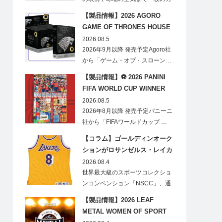
ードに閉じ込める「T…
【製品情報】2026 AGORO
GAME OF THRONES HOUSE
STARK BLIND BOX
2026.08.5
2026年9月以降 発売予定Agoro社
から「ゲーム・オブ・スローン…
【製品情報】⚽ 2026 PANINI
FIFA WORLD CUP WINNER
STICKER POSTER
2026.08.5
2026年8月以降 発売予定パニーニ
社から「FIFAワールドカップ …
【コラム】ゴールディンオーク
ションがロサンゼルス・レイカ
ーズのオフィシャルオークショ
2026.08.4
ンスポンサーに！
世界最大級のスポーツコレクショ
ンコンベンション「NSCC」、通
称「ナショ…
【製品情報】2026 LEAF
METAL WOMEN OF SPORT