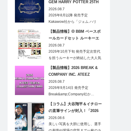
GEM HARRY POTTER 25TH
ANNIVERSARY TRADING
2026.08.7
CARDS HOBBY
2026年8月以降 発売予定
Kakawow社から「ジェム ハリ
ー・ポ…
【製品情報】⚾ BBM ベースボ
ールカードセット ルーキーエ
ディションプレミアム 2026
2026.08.7
2026年10月下旬 発売予定次世代
を担うルーキーが終結した大人気
の…
【製品情報】2026 BREAK &
COMPANY INC. ATEEZ
TELECA COLLECTION CARD
2026.08.7
2026年9月14日 発売予定
Break&amp;Company社か…
【コラム】大谷翔平＆イチロー
の直筆サインが封入！「2026
Topps NPB Stadium Club」が
2026.08.6
見逃せない
美しい写真を大胆に使用し、選手
の表情や球場の空気まで一枚のカ