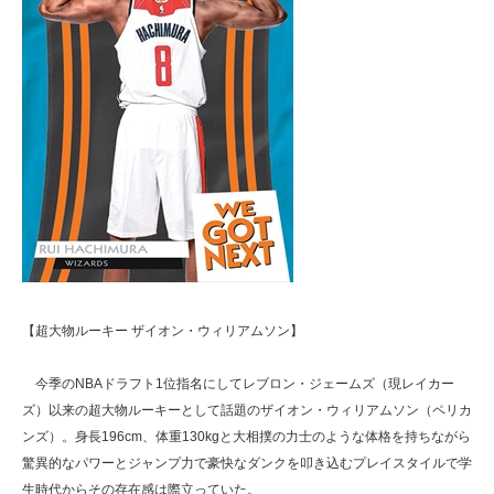
【超大物ルーキー ザイオン・ウィリアムソン】
今季のNBAドラフト1位指名にしてレブロン・ジェームズ（現レイカー
ズ）以来の超大物ルーキーとして話題のザイオン・ウィリアムソン（ペリカ
ンズ）。身長196cm、体重130kgと大相撲の力士のような体格を持ちながら
驚異的なパワーとジャンプ力で豪快なダンクを叩き込むプレイスタイルで学
生時代からその存在感は際立っていた。