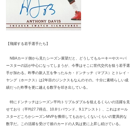
【飛躍する若手選手たち】
NBAカード側から見たシーズン展望だと、どうしてもルーキーやスーパ
ースターの話が中心になってしまうが、今季はそこに世代交代を狙う若手選
手が加わる。昨季の新人王を争ったルカ・ドンチッチ（マブス）とトレイ・
ヤング（ホークス）は2年目のジンクスもなんのその。十分に素晴らしい成
績だった昨季を更に越える数字を叩き出している。
特にドンチッチはシーズン平均トリプルダブルを狙えるくらいの活躍を見
せており（平均27.7得点、10.8リバウンド、9.1アシスト）、これはオール
スターどころかシーズンMVPを獲得してもおかしくないくらいの驚異的な
数字だ。この活躍を受けて彼のカードの人気は更に上昇し続けている。