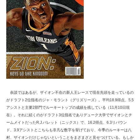
余談ではあるが、ザイオン不在の新人王レースで現在先頭を走っているの
がドラフト2位指名のジャ・モラント（グリズリーズ）。平均18.9得点、5.5
アシストと主要2部門でルーキートップの成績を残している（11月10日現
在）。それに続くのがドラフト3位指名でありデューク大学でザイオンとチ
ームメイトだったR.J.バレット（ニックス）で、16.2得点、6.3リバウン
ド、3.9アシストとこちらも非凡な数字を挙げており、今季のルーキーは八
村、ザイオンだけじゃないということをまざまざと見せつけている。もしか