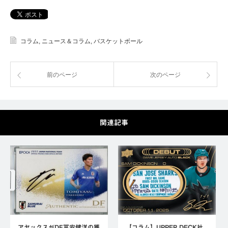
コラム
,
ニュース＆コラム
,
バスケットボール
前のページ
次のページ
関連記事
アヤックスがDF冨安健洋の獲
【コラム】UPPER DECK社