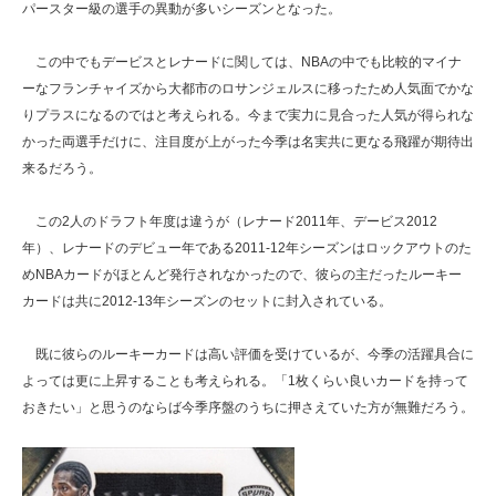
パースター級の選手の異動が多いシーズンとなった。
この中でもデービスとレナードに関しては、NBAの中でも比較的マイナ
ーなフランチャイズから大都市のロサンジェルスに移ったため人気面でかな
りプラスになるのではと考えられる。今まで実力に見合った人気が得られな
かった両選手だけに、注目度が上がった今季は名実共に更なる飛躍が期待出
来るだろう。
この2人のドラフト年度は違うが（レナード2011年、デービス2012
年）、レナードのデビュー年である2011-12年シーズンはロックアウトのた
めNBAカードがほとんど発行されなかったので、彼らの主だったルーキー
カードは共に2012-13年シーズンのセットに封入されている。
既に彼らのルーキーカードは高い評価を受けているが、今季の活躍具合に
よっては更に上昇することも考えられる。「1枚くらい良いカードを持って
おきたい」と思うのならば今季序盤のうちに押さえていた方が無難だろう。