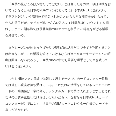
「今季の見どころは八村だけではない」とは言ったものの、やはり彼をお
いて（少なくとも日本のNBAファンにとっては）今季のNBAは語れない。
ドラフト9位という高順位で指名されたことから大きな期待をかけられてい
た八村選手だが、デビュー戦でダブルダブル（14得点10リバウンド）を記
録し、ホーム開幕戦では優勝候補のロケッツを相手に23得点を挙げる活躍
を見せている。
まだシーズンが始まったばかりで現時点の結果だけで全てを判断すること
は出来ないが、この活躍を続けていけるならばオールルーキーチームへの選
出は間違いないだろうし、今後NBAの中でも重要な選手として生き残って
いけるに違いない。
しかしNBAファン目線では嬉しく思える一方で、カードコレクター目線
では厳しい現実が待ち受けている。これだけの活躍をしているルーキーのカ
ードの市場価値は非常に高く、シングルカードで手に入れようとするとそれ
なりの出費を覚悟しなければいけないだろう。なぜなら日本のNBAカード
コレクターだけではなく、世界中のNBAカードコレクターが彼のカードを
欲しがるからだ。