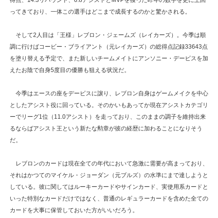
得点、14.3リバウンド、6.8アシストとMVPを獲った昨年の数字を更に上回
ってきており、一体この選手はどこまで成長するのかと驚かされる。
そして2人目は「王様」レブロン・ジェームズ（レイカーズ）。今季は順
調に行けばコービー・ブライアント（元レイカーズ）の総得点記録33643点
を塗り替える予定で、また新しいチームメイトにアンソニー・デービスを加
えたお陰で自身5度目の優勝も狙える状況だ。
今季はエースの座をデービスに譲り、レブロン自身はゲームメイクを中心
としたアシスト役に回っている。そのかいもあってか現在アシストカテゴリ
ーでリーグ1位（11.0アシスト）を走っており、このままの調子を維持出来
るならばアシスト王という新たな勲章が彼の経歴に加わることになりそう
だ。
レブロンのカードは現在全ての年代において急激に需要が高まっており、
それはかつてのマイケル・ジョーダン（元ブルズ）の水準にまで達しようと
している。彼に関してはルーキーカードやサインカード、実使用系カードと
いった特別なカードだけではなく、普通のレギュラーカードを含めた全ての
カードを大事に保管しておいた方がいいだろう。