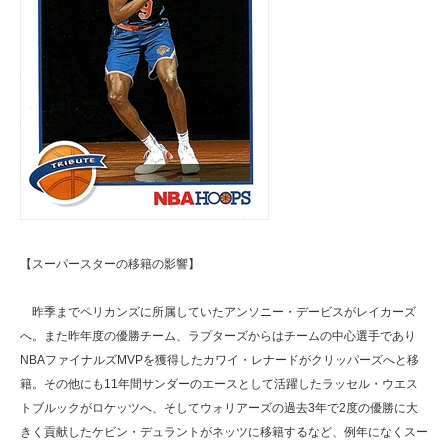
【スーパースターの移籍の影響】
昨季までペリカンズに所属していたアンソニー・デービスがレイカーズ
へ。また昨年度の優勝チーム、ラプターズからはチームの中心選手であり
NBAファイナルズMVPを獲得したカワイ・レナードがクリッパーズへと移
籍。その他にも11年間サンダーのエースとして活躍したラッセル・ウエス
トブルックがロケッツへ、そしてウォリアーズの過去3年で2度の優勝に大
きく貢献したケビン・デュラントがネッツに移籍するなど、例年になくスー