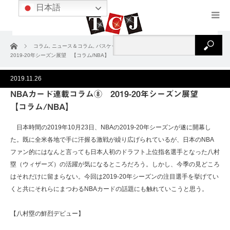
日本語
ホーム
コラム
,
ニュース＆コラム
,
バスケットボール
NBAカード連載コラム⑧
2019-20年シーズン展望 【コラム/NBA】
2019.11.26
NBAカード連載コラム⑧ 2019-20年シーズン展望
【コラム/NBA】
日本時間の2019年10月23日、NBAの2019-20年シーズンが遂に開幕し
た。既に全米各地で手に汗握る激戦が繰り広げられているが、日本のNBA
ファン的にはなんと言っても日本人初のドラフト上位指名選手となった八村
塁（ウィザーズ）の活躍が気になるところだろう。しかし、今季の見どころ
はそれだけに留まらない。今回は2019-20年シーズンの注目選手を挙げてい
くと共にそれらにまつわるNBAカードの話題にも触れていこうと思う。
【八村塁の鮮烈デビュー】