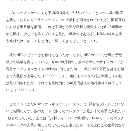
プレシーズンゲームでも平均23.3得点、6.5リバウンドとエース級の数字
を残しておりレギュラーシーズンでの大暴れが期待されていたが、開幕直前
に右ひざ半月板を損傷。これは手術が必要な怪我で復帰までは6～8週間か
かる模様。少しでも早くプレイを見たい気持ちはあるが、NBAの将来を担
う逸材だけにゆっくりと治して帰ってきてほしいところだ。
彼のNBAデビューはお預けとなったが、しかしNBAカードでは既に予想
以上の猛威を振るっている。今年の9月初旬、彼の初めてのサインカードが
海外オークションサイトのeBayに出てきた時、一気に1000万円を越える額
まで入札額が上昇した（99,900ドル）。後にイタズラ入札と判明しその額
は取り消されたが、それでも最終的には40万円越えの落札価格で終了して
いる（3,900ドル）。
このようにまだNBA（のレギュラーシーズン）で1試合もプレイしていな
いにも関わらず、彼のカードは多くのコレクターが是が非でも手に入れたい
1枚となっている。上では「八村フィーバーの影響で」NBAカードのボック
スやパックの入手が難しくなっていると書いたが、その上にこの世界的なザ