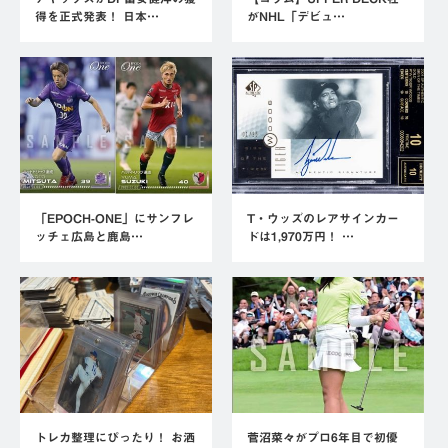
得を正式発表！ 日本…
がNHL「デビュ…
「EPOCH-ONE」にサンフレ
T・ウッズのレアサインカー
ッチェ広島と鹿島…
ドは1,970万円！ …
トレカ整理にぴったり！ お洒
菅沼菜々がプロ6年目で初優