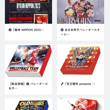
🏐「龍神 NIPPON 2023…
🏐 全日本男子バレーボールチ
ーム…
【製品情報】🏐 バレーボール
🏀「京王観光 presents …
女子…