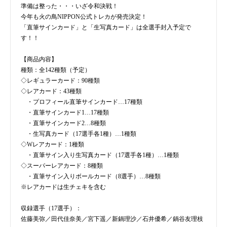
準備は整った・・・いざ令和決戦！
今年も火の鳥NIPPON公式トレカが発売決定！
「直筆サインカード」と「生写真カード」は全選手封入予定で
す！！
【商品内容】
種類：全142種類（予定）
◇レギュラーカード：90種類
◇レアカード：43種類
・プロフィール直筆サインカード…17種類
・直筆サインカード1…17種類
・直筆サインカード2…8種類
・生写真カード（17選手各1種）…1種類
◇Wレアカード：1種類
・直筆サイン入り生写真カード（17選手各1種）…1種類
◇スーパーレアカード：8種類
・直筆サイン入りボールカード（8選手）…8種類
※レアカードは生チェキを含む
収録選手（17選手）：
佐藤美弥／田代佳奈美／宮下遥／新鍋理沙／石井優希／鍋谷友理枝