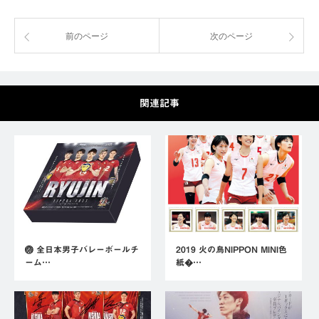
前のページ
次のページ
関連記事
🏐 全日本男子バレーボールチ
2019 火の鳥NIPPON MINI色
ーム…
紙�…