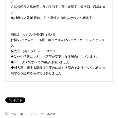
／
古賀紗理那／黒後愛／長内美和子／荒木絵里香／渡邊彩／岩坂名奈
／
奥村麻依／芥川 愛加／井上 琴絵／山岸 あかね／小幡真子
売価:1ボックス=6,000円（税別）
仕様:パック＝カード6枚、ボックス＝12パック、ケース＝20ボック
ス
発売元:（有）プロデュース２１６
★制作中情報につき、内容等が変更になる場合がございます。
◆1ボックスですべての種類は揃いません。
◆封入率に関する情報は生産数に対する割合でありボックス内の出
現率を保証するものではありません。
バレーボール
,
バレーボール2019